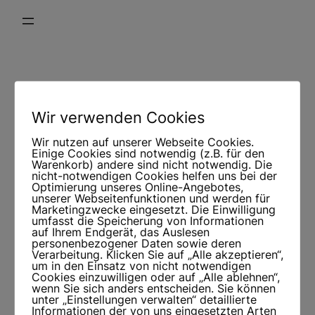
Zum
Inhalt
springen
Impressum
Wir verwenden Cookies
Wir nutzen auf unserer Webseite Cookies.
Einige Cookies sind notwendig (z.B. für den
Zelt- und Ausrüstungsverleih Reinwarth
Warenkorb) andere sind nicht notwendig. Die
nicht-notwendigen Cookies helfen uns bei der
Optimierung unseres Online-Angebotes,
Christian Reinwarth
unserer Webseitenfunktionen und werden für
Marketingzwecke eingesetzt. Die Einwilligung
Kasterstraße 37
umfasst die Speicherung von Informationen
auf Ihrem Endgerät, das Auslesen
52428 Jülich
personenbezogener Daten sowie deren
Verarbeitung. Klicken Sie auf „Alle akzeptieren“,
um in den Einsatz von nicht notwendigen
kontakt@tipiandraft.de
Cookies einzuwilligen oder auf „Alle ablehnen“,
wenn Sie sich anders entscheiden. Sie können
+491725328466
unter „Einstellungen verwalten“ detaillierte
Informationen der von uns eingesetzten Arten