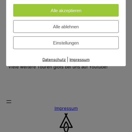
Der hohe Norden 6: ISLAND – kommt bald
Alle akzeptieren
Der hohe Norden 7: Skandinavien, Juni 2024 – kommt
bald
Alle ablehnen
Der hohe Norden 8: Schottland 2025 – Geduld
Einstellungen
Der hohe Norden 9: ???
Der hohe Norden 10: Geht es noch nördlicher?
|
Datenschutz
Impressum
Viele weitere Touren gibts bei uns auf Youtube!
Impressum