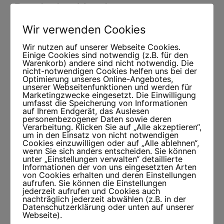
Der hohe Norden
Wir verwenden Cookies
In den letzten Jahren waren wir über 40 Wochen in
Skandinavien unterwegs. Kein Wunder also, dass
Wir nutzen auf unserer Webseite Cookies.
Einige Cookies sind notwendig (z.B. für den
unsere Reihe „Der hohe Norden“ bereits beim 5. Teil
Warenkorb) andere sind nicht notwendig. Die
angekommen ist.
nicht-notwendigen Cookies helfen uns bei der
Optimierung unseres Online-Angebotes,
Der hohe Norden 1: 8 Wochen Skandinavien, Sommer
unserer Webseitenfunktionen und werden für
Marketingzwecke eingesetzt. Die Einwilligung
2019
umfasst die Speicherung von Informationen
auf Ihrem Endgerät, das Auslesen
Der hohe Norden 2: 9 Wochen Schweden, Sommer
personenbezogener Daten sowie deren
2020
Verarbeitung. Klicken Sie auf „Alle akzeptieren“,
um in den Einsatz von nicht notwendigen
Cookies einzuwilligen oder auf „Alle ablehnen“,
Der hohe Norden 3: 5 Wochen Schweden, Sommer
wenn Sie sich anders entscheiden. Sie können
2021
unter „Einstellungen verwalten“ detaillierte
Informationen der von uns eingesetzten Arten
Der hohe Norden 4: 3 Wochen Skandinavien, Mai-Juni
von Cookies erhalten und deren Einstellungen
aufrufen. Sie können die Einstellungen
2022
jederzeit aufrufen und Cookies auch
nachträglich jederzeit abwählen (z.B. in der
Der hohe Norden 5: Hochzeitsreise & alles geht
Datenschutzerklärung oder unten auf unserer
schief…Mai-Juni 2023
Webseite).